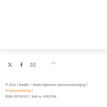
e
r
e
e
n
d
a
t
u
m
Back
.
To
Top
© 2024 | BasBEL | Brede Algemene Seniorenvereniging |
Privacyverklaring
|
RSIN: 857103337 | KvK nr.: 67637264