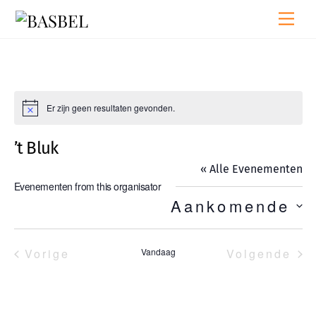
Skip
Men
to
content
Er zijn geen resultaten gevonden.
B
e
r
’t Bluk
i
c
« Alle Evenementen
h
t
Evenementen from this organisator
Aankomende
S
e
l
Vorige
Vandaag
Volgende
e
Evenementen
Evenem
c
t
e