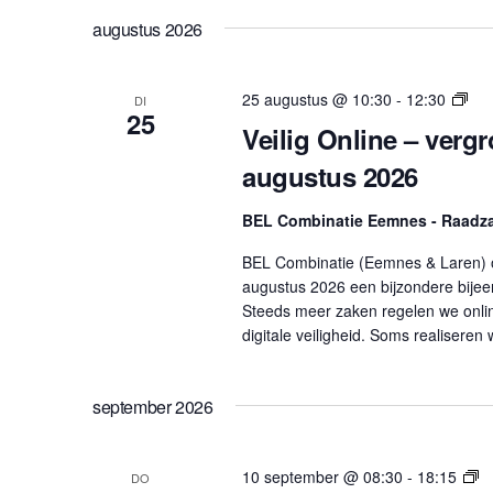
l
augustus 2026
e
c
t
E
25 augustus @ 10:30
-
12:30
DI
25
e
v
Veilig Online – verg
e
e
augustus 2026
n
r
e
e
m
BEL Combinatie Eemnes - Raadz
e
e
BEL Combinatie (Eemnes & Laren) 
n
n
augustus 2026 een bijzondere bijeen
d
t
Steeds meer zaken regelen we onli
e
a
digitale veiligheid. Soms realiseren
n
t
g
u
e
september 2026
m
o
.
r
g
E
10 september @ 08:30
-
18:15
DO
a