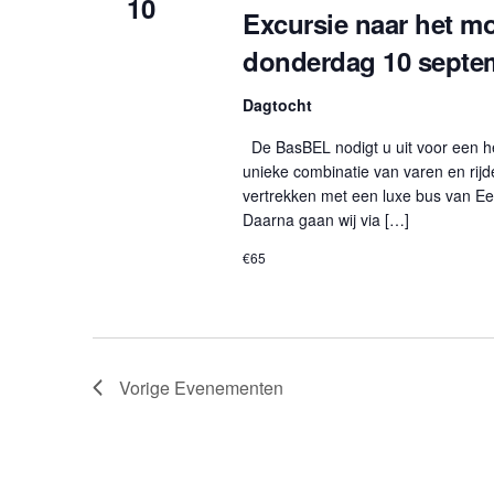
10
v
Excursie naar het mo
n
e
i
donderdag 10 septe
n
s
e
e
m
Dagtocht
e
e
r
De BasBEL nodigt u uit voor een he
n
d
unieke combinatie van varen en rijd
t
d
vertrekken met een luxe bus van Ee
e
o
Daarna gaan wij via […]
n
o
g
€65
r
e
B
o
a
r
s
g
B
a
E
Vorige
Evenementen
n
L
i
s
e
e