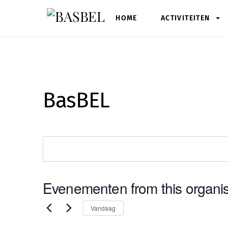
Skip
HOME
ACTIVITEITEN
to
content
BasBEL
Evenementen from this organis
S
Vandaag
e