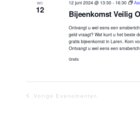
t
12 juni 2024 @ 13:30
-
16:30
Aa
WO
12
e
Bijeenkomst Veilig O
e
r
Ontvangt u wel eens een smsbericht
e
geld vraagt? Wat kunt u het beste
e
gratis bijeenkomst in Laren. Kom vo
Ontvangt u wel eens een smsbericht
n
d
Gratis
a
t
u
m
Vorige
Evenementen
.