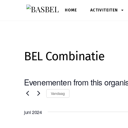
Skip
HOME
ACTIVITEITEN
to
content
BEL Combinatie
Evenementen from this organis
S
Vandaag
e
l
juni 2024
e
c