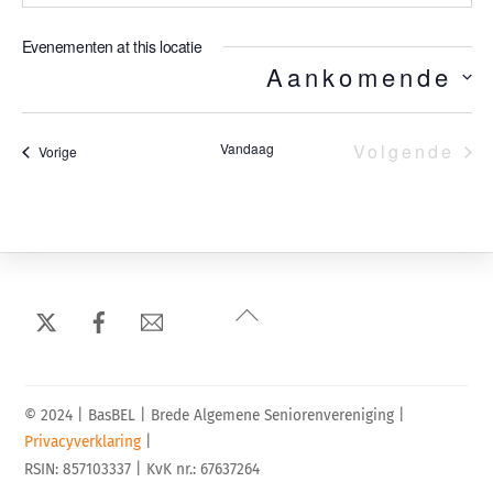
Evenementen at this locatie
Aankomende
S
e
l
Vandaag
Volgende
Evenementen
Vorige
e
Evenem
c
t
e
e
r
Back
e
To
e
Top
n
d
© 2024 | BasBEL | Brede Algemene Seniorenvereniging |
a
Privacyverklaring
|
RSIN: 857103337 | KvK nr.: 67637264
t