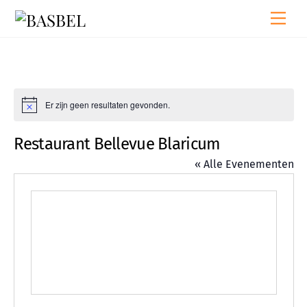
Skip
Men
to
content
Er zijn geen resultaten gevonden.
B
e
r
Restaurant Bellevue Blaricum
i
c
« Alle Evenementen
h
t