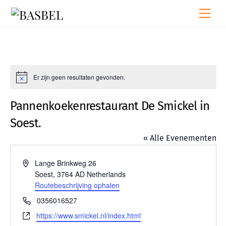
Skip
Men
to
content
Er zijn geen resultaten gevonden.
B
e
r
Pannenkoekenrestaurant De Smickel in
i
c
Soest.
h
t
« Alle Evenementen
A
Lange Brinkweg 26
d
Soest
,
3764 AD
Netherlands
r
Routebeschrijving ophalen
e
T
0356016527
s
e
W
https://www.smickel.nl/index.html
l