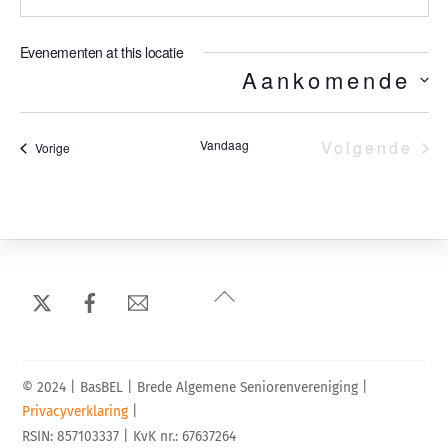
e
e
b
f
s
Evenementen at this locatie
o
i
Aankomende
S
o
t
e
n
e
l
Vandaag
Volgende
Evenementen
Vorige
e
Evenem
c
t
e
e
r
Back
e
To
e
Top
n
d
© 2024 | BasBEL | Brede Algemene Seniorenvereniging |
a
Privacyverklaring
|
RSIN: 857103337 | KvK nr.: 67637264
t