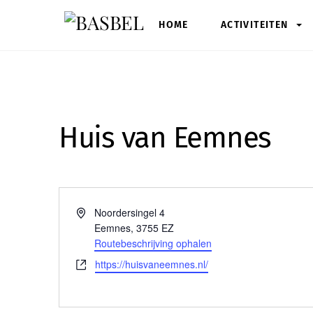
Skip
HOME
ACTIVITEITEN
to
content
Huis van Eemnes
A
Noordersingel 4
d
Eemnes
,
3755 EZ
r
Routebeschrijving ophalen
e
W
https://huisvaneemnes.nl/
s
e
b
s