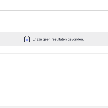
Er zijn geen resultaten gevonden.
B
e
r
i
c
h
t