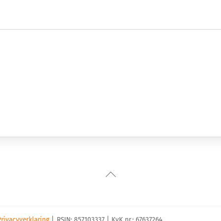
Back
To
Top
Privacyverklaring
|
RSIN: 857103337 | KvK nr.: 67637264