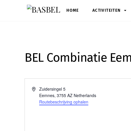
Skip
HOME
ACTIVITEITEN
to
content
BEL Combinatie Eem
A
Zuidersingel 5
d
Eemnes
,
3755 AZ
Netherlands
r
Routebeschrijving ophalen
e
s