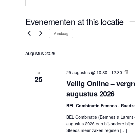
Evenementen at this locatie
S
Vandaag
e
l
augustus 2026
e
c
t
E
25 augustus @ 10:30
-
12:30
DI
25
e
v
Veilig Online – verg
e
e
augustus 2026
n
r
e
e
m
BEL Combinatie Eemnes - Raadz
e
e
BEL Combinatie (Eemnes & Laren) 
n
n
augustus 2026 een bijzondere bijeen
d
t
Steeds meer zaken regelen […]
e
a