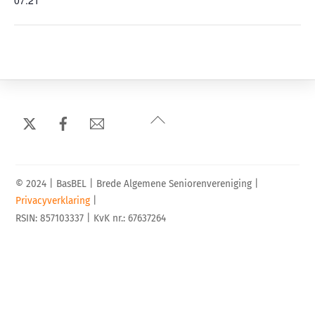
07:21
Back
To
Top
© 2024 | BasBEL | Brede Algemene Seniorenvereniging |
Privacyverklaring
|
RSIN: 857103337 | KvK nr.: 67637264