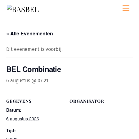
Skip
Men
to
content
« Alle Evenementen
Dit evenement is voorbij.
BEL Combinatie
6 augustus @ 07:21
GEGEVENS
ORGANISATOR
Datum:
6 augustus 2026
Tijd: